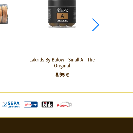
Lakrids By Bülow - Small A - The
Lakrids By
Original
8,95 €