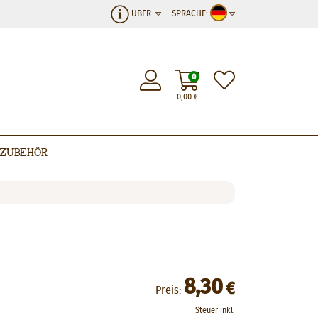
ÜBER
SPRACHE:
0
0,00
€
Zubehör
8,30
€
Preis:
Steuer inkl.