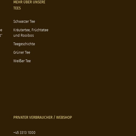
MEHR ÜBER UNSERE
TEES
Schwarzer Tee
ee
Kräutertee, Früchtetee
t"
und Rooibos
Teegeschichte
Grüner Tee
Weißer Tee
PRIVATER VERBRAUCHER / WEBSHOP
+45 3313 1000