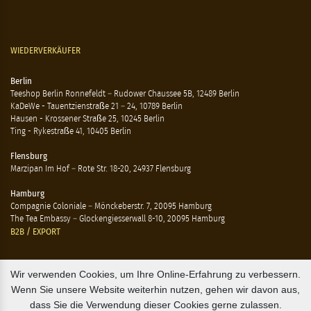
WIEDERVERKÄUFER
Berlin
Teeshop Berlin Ronnefeldt – Rudower Chaussee 5B, 12489 Berlin
KaDeWe - Tauentzienstraße 21 – 24, 10789 Berlin
Hausen - Krossener Straße 25, 10245 Berlin
Ting - Rykestraße 41, 10405 Berlin
Flensburg
Marzipan Im Hof – Rote Str. 18-20, 24937 Flensburg
Hamburg
Compagnie Coloniale – Mönckeberstr. 7, 20095 Hamburg
The Tea Embassy – Glockengiesserwall 8-10, 20095 Hamburg
B2B / EXPORT
+45 3313 1009
Wir verwenden Cookies, um Ihre Online-Erfahrung zu verbessern.
sales@osterlandsk.dk
Wenn Sie unsere Website weiterhin nutzen, gehen wir davon aus,
dass Sie die Verwendung dieser Cookies gerne zulassen.
PRIVATER VERBRAUCHER / WEBSHOP