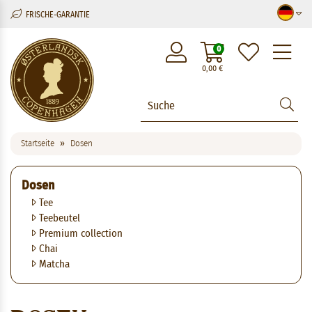
FRISCHE-GARANTIE
M
0
0,00
€
Startseite
Dosen
Dosen
Tee
Teebeutel
Premium collection
Chai
Matcha