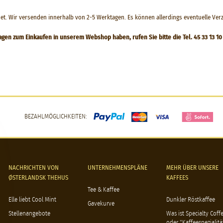
 Wir versenden innerhalb von 2-5 Werktagen. Es können allerdings eventuelle Verzö
en zum Einkaufen in unserem Webshop haben, rufen Sie bitte die Tel. 45 33 13 10
BEZAHLMÖGLICHKEITEN:
NACHRICHTEN VON
UNTERNEHMENSPLÄNE
MEHR ÜBER UNSERE
ØSTERLANDSK THEHUS
KAFFEES
Tee & Kaffee
Elle liebt Cool Mint
Dunkler Röstkaffee
Gavekurve
Stellenangebote
Was ist Specialty Coff
oder "Kaffeespezialitä