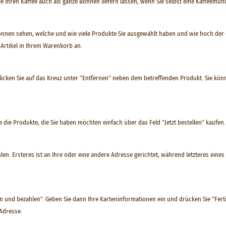
e Ihren Kaffee auch als ganze Bohnen liefern lassen, wenn Sie selbst eine Kaffeemüh
önnen sehen, welche und wie viele Produkte Sie ausgewählt haben und wie hoch der 
r Artikel in Ihrem Warenkorb an.
cken Sie auf das Kreuz unter "Entfernen" neben dem betreffenden Produkt. Sie kön
die Produkte, die Sie haben möchten einfach über das Feld "Jetzt bestellen" kaufen.
n. Ersteres ist an Ihre oder eine andere Adresse gerichtet, während letzteres eines 
en und bezahlen". Geben Sie dann Ihre Karteninformationen ein und drücken Sie "Ferti
-Adresse.