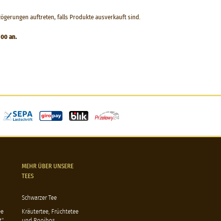
gerungen auftreten, falls Produkte ausverkauft sind.
 00 an.
MEHR ÜBER UNSERE
TEES
Schwarzer Tee
ee
Kräutertee, Früchtetee
t"
und Rooibos