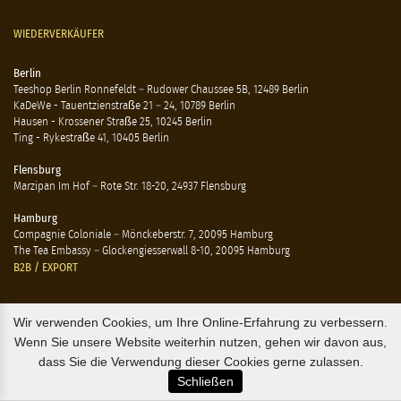
WIEDERVERKÄUFER
Berlin
Teeshop Berlin Ronnefeldt – Rudower Chaussee 5B, 12489 Berlin
KaDeWe - Tauentzienstraße 21 – 24, 10789 Berlin
Hausen - Krossener Straße 25, 10245 Berlin
Ting - Rykestraße 41, 10405 Berlin
Flensburg
Marzipan Im Hof – Rote Str. 18-20, 24937 Flensburg
Hamburg
Compagnie Coloniale – Mönckeberstr. 7, 20095 Hamburg
The Tea Embassy – Glockengiesserwall 8-10, 20095 Hamburg
B2B / EXPORT
+45 3313 1009
Wir verwenden Cookies, um Ihre Online-Erfahrung zu verbessern.
sales@osterlandsk.dk
Wenn Sie unsere Website weiterhin nutzen, gehen wir davon aus,
dass Sie die Verwendung dieser Cookies gerne zulassen.
PRIVATER VERBRAUCHER / WEBSHOP
Schließen