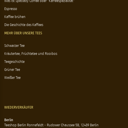
Was ist Specialty Coffee oder "Kaffeespezialität"
Espresso
Kaffee brühen
Die Geschichte des Kaffees
MEHR ÜBER UNSERE TEES
Schwarzer Tee
Kräutertee, Früchtetee und Rooibos
Teegeschichte
Grüner Tee
Weißer Tee
WIEDERVERKÄUFER
Berlin
Teeshop Berlin Ronnefeldt – Rudower Chaussee 5B, 12489 Berlin