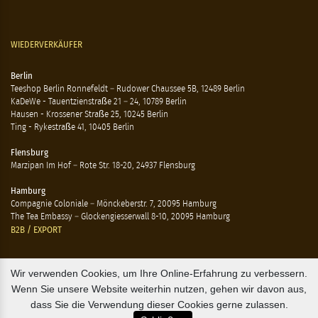
WIEDERVERKÄUFER
Berlin
Teeshop Berlin Ronnefeldt – Rudower Chaussee 5B, 12489 Berlin
KaDeWe - Tauentzienstraße 21 – 24, 10789 Berlin
Hausen - Krossener Straße 25, 10245 Berlin
Ting - Rykestraße 41, 10405 Berlin
Flensburg
Marzipan Im Hof – Rote Str. 18-20, 24937 Flensburg
Hamburg
Compagnie Coloniale – Mönckeberstr. 7, 20095 Hamburg
The Tea Embassy – Glockengiesserwall 8-10, 20095 Hamburg
B2B / EXPORT
+45 3313 1009
Wir verwenden Cookies, um Ihre Online-Erfahrung zu verbessern.
sales@osterlandsk.dk
Wenn Sie unsere Website weiterhin nutzen, gehen wir davon aus,
dass Sie die Verwendung dieser Cookies gerne zulassen.
PRIVATER VERBRAUCHER / WEBSHOP