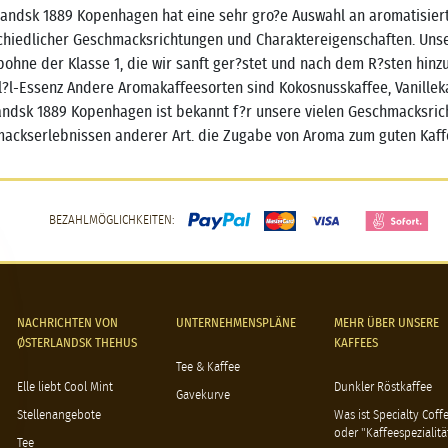
landsk 1889 Kopenhagen hat eine sehr gro?e Auswahl an aromatisier
chiedlicher Geschmacksrichtungen und Charaktereigenschaften. Unser
bohne der Klasse 1, die wir sanft ger?stet und nach dem R?sten hinz
?l-Essenz Andere Aromakaffeesorten sind Kokosnusskaffee, Vanillek
andsk 1889 Kopenhagen ist bekannt f?r unsere vielen Geschmacksric
ackserlebnissen anderer Art. die Zugabe von Aroma zum guten Kaffe
BEZAHLMÖGLICHKEITEN:
NACHRICHTEN VON
UNTERNEHMENSPLÄNE
MEHR ÜBER UNSERE
ØSTERLANDSK THEHUS
KAFFEES
Tee & Kaffee
Elle liebt Cool Mint
Dunkler Röstkaffee
Gavekurve
Stellenangebote
Was ist Specialty Coff
oder "Kaffeespezialitä
Tee