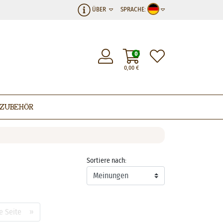
ÜBER
SPRACHE:
0
0,00
€
Zubehör
Sortiere nach:
e Seite »