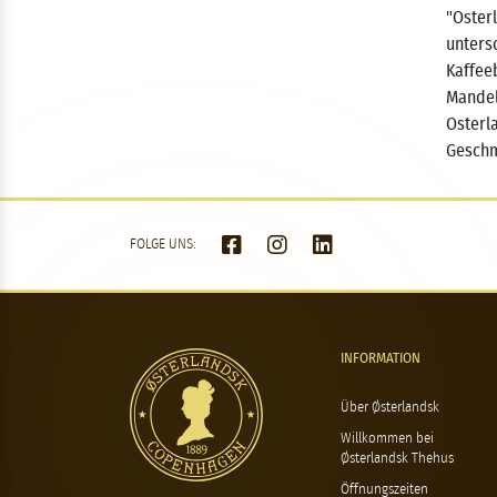
"Oster
unters
Kaffee
Mandel
Osterl
Geschm
FOLGE UNS:
INFORMATION
Über Østerlandsk
Willkommen bei
Østerlandsk Thehus
Öffnungszeiten