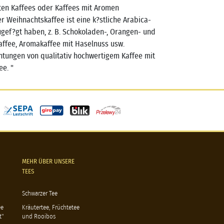
ten Kaffees oder Kaffees mit Aromen
 Weihnachtskaffee ist eine k?stliche Arabica-
ugef?gt haben, z. B. Schokoladen-, Orangen- und
affee, Aromakaffee mit Haselnuss usw.
htungen von qualitativ hochwertigem Kaffee mit
e. "
MEHR ÜBER UNSERE
TEES
Schwarzer Tee
ee
Kräutertee, Früchtetee
t"
und Rooibos