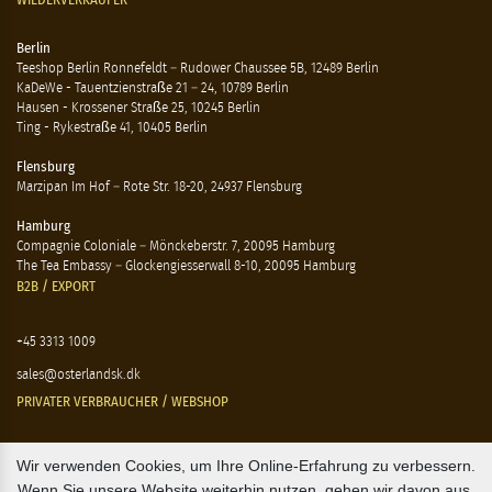
WIEDERVERKÄUFER
Berlin
Teeshop Berlin Ronnefeldt – Rudower Chaussee 5B, 12489 Berlin
KaDeWe - Tauentzienstraße 21 – 24, 10789 Berlin
Hausen - Krossener Straße 25, 10245 Berlin
Ting - Rykestraße 41, 10405 Berlin
Flensburg
Marzipan Im Hof – Rote Str. 18-20, 24937 Flensburg
Hamburg
Compagnie Coloniale – Mönckeberstr. 7, 20095 Hamburg
The Tea Embassy – Glockengiesserwall 8-10, 20095 Hamburg
B2B / EXPORT
+45 3313 1009
sales@osterlandsk.dk
PRIVATER VERBRAUCHER / WEBSHOP
+45 3313 1000
Wir verwenden Cookies, um Ihre Online-Erfahrung zu verbessern.
Wenn Sie unsere Website weiterhin nutzen, gehen wir davon aus,
butik@osterlandsk.dk