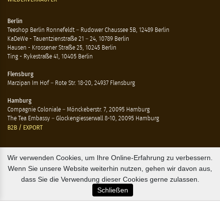
Berlin
Teeshop Berlin Ronnefeldt – Rudower Chaussee 5B, 12489 Berlin
KaDeWe - Tauentzienstraße 21 – 24, 10789 Berlin
Hausen - Krossener Straße 25, 10245 Berlin
Ting - Rykestraße 41, 10405 Berlin
Flensburg
Marzipan Im Hof – Rote Str. 18-20, 24937 Flensburg
Hamburg
Compagnie Coloniale – Mönckeberstr. 7, 20095 Hamburg
The Tea Embassy – Glockengiesserwall 8-10, 20095 Hamburg
B2B / EXPORT
+45 3313 1009
Wir verwenden Cookies, um Ihre Online-Erfahrung zu verbessern.
sales@osterlandsk.dk
Wenn Sie unsere Website weiterhin nutzen, gehen wir davon aus,
dass Sie die Verwendung dieser Cookies gerne zulassen.
PRIVATER VERBRAUCHER / WEBSHOP
Schließen
+45 3313 1000
butik@osterlandsk.dk