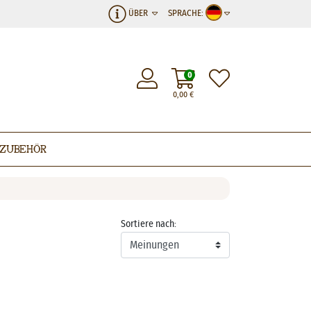
ÜBER
SPRACHE:
0
0,00
€
Zubehör
Sortiere nach: