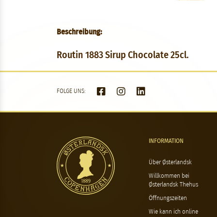
Beschreibung:
Routin 1883 Sirup Chocolate 25cl.
FOLGE UNS:
INFORMATION
Über Østerlandsk
Willkommen bei
Østerlandsk Thehus
Öffnungszeiten
Wie kann ich online