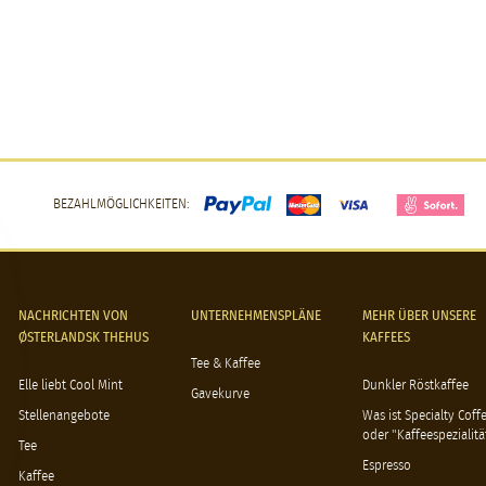
BEZAHLMÖGLICHKEITEN:
NACHRICHTEN VON
UNTERNEHMENSPLÄNE
MEHR ÜBER UNSERE
ØSTERLANDSK THEHUS
KAFFEES
Tee & Kaffee
Elle liebt Cool Mint
Dunkler Röstkaffee
Gavekurve
Stellenangebote
Was ist Specialty Coff
oder "Kaffeespezialitä
Tee
Espresso
Kaffee