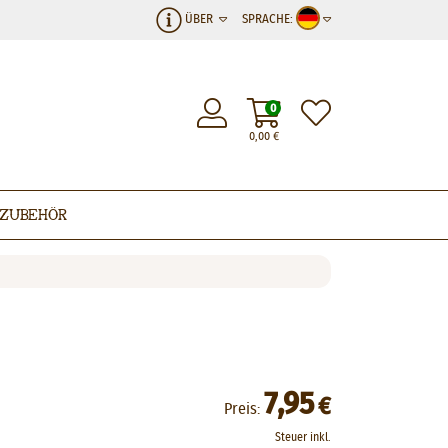
ÜBER
SPRACHE:
0
0,00
€
Zubehör
7,95
€
Preis:
Steuer inkl.