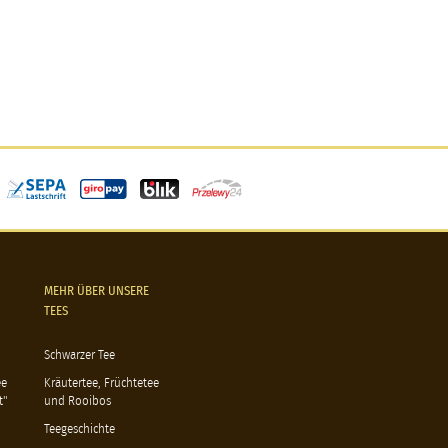
MEHR ÜBER UNSERE
TEES
Schwarzer Tee
ee
Kräutertee, Früchtetee
t"
und Rooibos
Teegeschichte