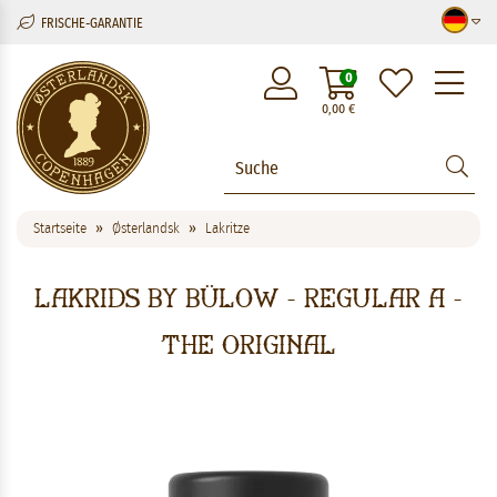
FRISCHE-GARANTIE
M
0
0,00
€
Startseite
Østerlandsk
Lakritze
Lakrids By Bülow - Regular A -
The Original