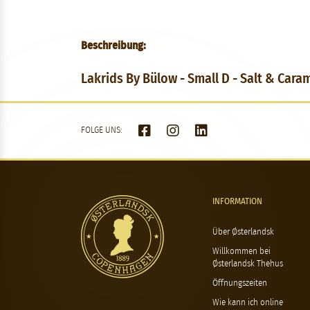
Beschreibung:
Lakrids By Bülow - Small D - Salt & Cara
FOLGE UNS:
INFORMATION
Über Østerlandsk
Willkommen bei
Østerlandsk Thehus
Öffnungszeiten
Wie kann ich online