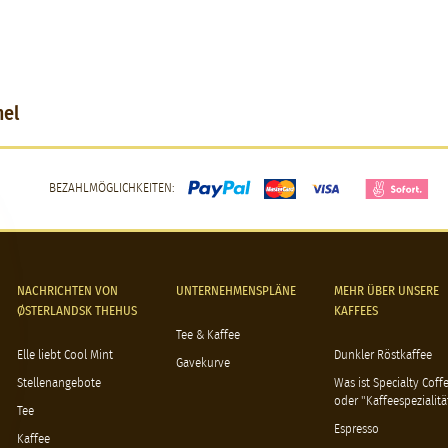
mel
BEZAHLMÖGLICHKEITEN:
NACHRICHTEN VON
UNTERNEHMENSPLÄNE
MEHR ÜBER UNSERE
ØSTERLANDSK THEHUS
KAFFEES
Tee & Kaffee
Elle liebt Cool Mint
Dunkler Röstkaffee
Gavekurve
Stellenangebote
Was ist Specialty Coff
oder "Kaffeespezialitä
Tee
Espresso
Kaffee