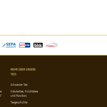
MEHR ÜBER UNSERE
TEES
Schwarzer Tee
ee
Kräutertee, Früchtetee
t"
und Rooibos
Teegeschichte