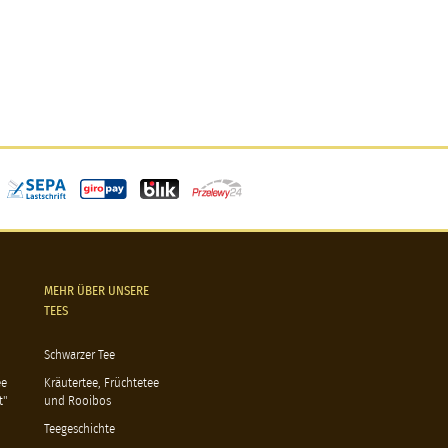
MEHR ÜBER UNSERE
TEES
Schwarzer Tee
ee
Kräutertee, Früchtetee
t"
und Rooibos
Teegeschichte