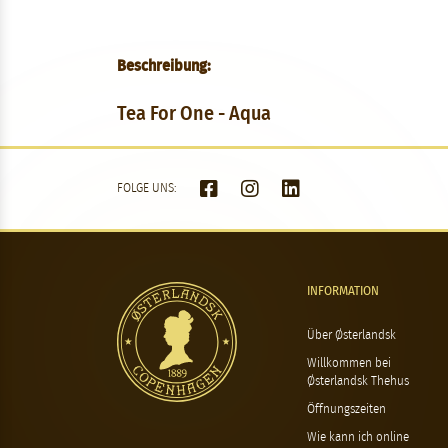
Beschreibung:
Tea For One - Aqua
FOLGE UNS:
INFORMATION
Über Østerlandsk
Willkommen bei
Østerlandsk Thehus
Öffnungszeiten
Wie kann ich online