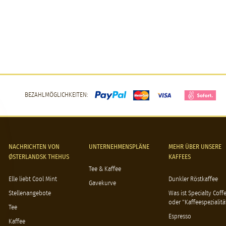
BEZAHLMÖGLICHKEITEN:
NACHRICHTEN VON
UNTERNEHMENSPLÄNE
MEHR ÜBER UNSERE
ØSTERLANDSK THEHUS
KAFFEES
Tee & Kaffee
Elle liebt Cool Mint
Dunkler Röstkaffee
Gavekurve
Stellenangebote
Was ist Specialty Coff
oder "Kaffeespezialitä
Tee
Espresso
Kaffee