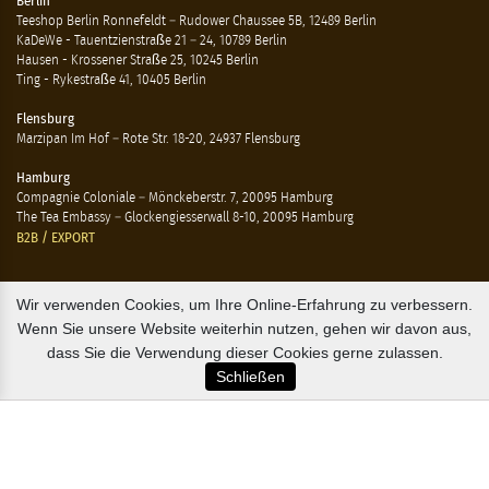
Berlin
Teeshop Berlin Ronnefeldt – Rudower Chaussee 5B, 12489 Berlin
KaDeWe - Tauentzienstraße 21 – 24, 10789 Berlin
Hausen - Krossener Straße 25, 10245 Berlin
Ting - Rykestraße 41, 10405 Berlin
Flensburg
Marzipan Im Hof – Rote Str. 18-20, 24937 Flensburg
Hamburg
Compagnie Coloniale – Mönckeberstr. 7, 20095 Hamburg
The Tea Embassy – Glockengiesserwall 8-10, 20095 Hamburg
B2B / EXPORT
+45 3313 1009
Wir verwenden Cookies, um Ihre Online-Erfahrung zu verbessern.
sales@osterlandsk.dk
Wenn Sie unsere Website weiterhin nutzen, gehen wir davon aus,
dass Sie die Verwendung dieser Cookies gerne zulassen.
PRIVATER VERBRAUCHER / WEBSHOP
Schließen
+45 3313 1000
butik@osterlandsk.dk