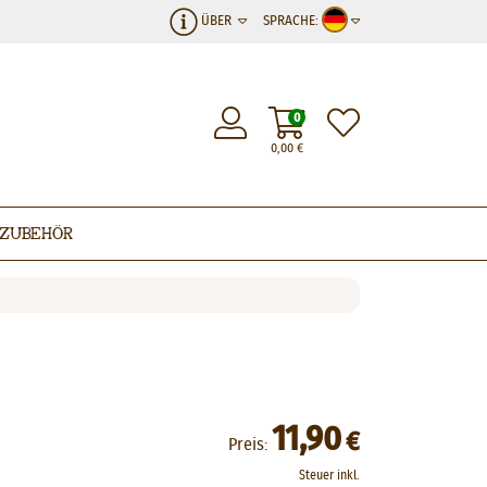
ÜBER
SPRACHE:
0
0,00
€
Zubehör
11,90
€
Preis:
Steuer inkl.