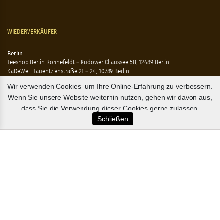
WIEDERVERKÄUFER
Berlin
Teeshop Berlin Ronnefeldt – Rudower Chaussee 5B, 12489 Berlin
KaDeWe - Tauentzienstraße 21 – 24, 10789 Berlin
Hausen - Krossener Straße 25, 10245 Berlin
Wir verwenden Cookies, um Ihre Online-Erfahrung zu verbessern.
Ting - Rykestraße 41, 10405 Berlin
Wenn Sie unsere Website weiterhin nutzen, gehen wir davon aus,
Flensburg
dass Sie die Verwendung dieser Cookies gerne zulassen.
Marzipan Im Hof – Rote Str. 18-20, 24937 Flensburg
Schließen
Hamburg
Compagnie Coloniale – Mönckeberstr. 7, 20095 Hamburg
The Tea Embassy – Glockengiesserwall 8-10, 20095 Hamburg
B2B / EXPORT
+45 3313 1009
sales@osterlandsk.dk
PRIVATER VERBRAUCHER / WEBSHOP