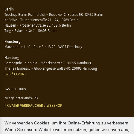
Berlin
Teeshop Berlin Ronnefeldt – Rudower Chaussee 5B, 12489 Berlin
KaDeWe - Tauentzienstraße 21 – 24, 10789 Berlin
Hausen - Krossener Straße 25, 10245 Berlin
Ting - Rykestraße 41, 10405 Berlin
Flensburg
Marzipan Im Hof – Rote Str. 18-20, 24937 Flensburg
Hamburg
Compagnie Coloniale – Mönckeberstr. 7, 20095 Hamburg
The Tea Embassy – Glockengiesserwall 8-10, 20095 Hamburg
B2B / EXPORT
+45 3313 1009
sales@osterlandsk.dk
PRIVATER VERBRAUCHER / WEBSHOP
+45 3313 1000
Wir verwenden Cookies, um Ihre Online-Erfahrung zu verbessern.
Wenn Sie unsere Website weiterhin nutzen, gehen wir davon aus,
butik@osterlandsk.dk