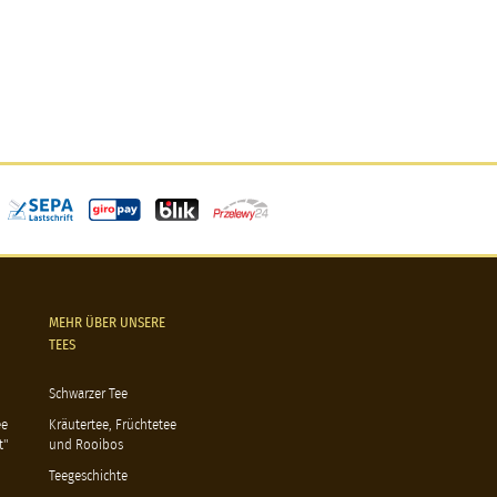
MEHR ÜBER UNSERE
TEES
Schwarzer Tee
ee
Kräutertee, Früchtetee
t"
und Rooibos
Teegeschichte