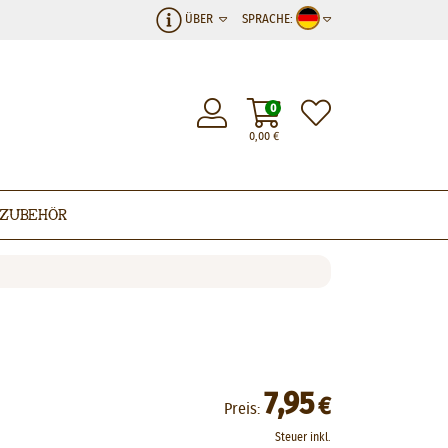
ÜBER
SPRACHE:
0
0,00
€
Zubehör
7,95
€
Preis:
Steuer inkl.