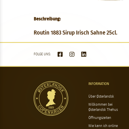
Beschreibung:
Routin 1883 Sirup Irisch Sahne 25cl.
FOLGE UNS:
INFORMATION
Über Østerlandsk
Willkommen bei
Østerlandsk Thehus
Öffnungszeiten
Wie kann ich online