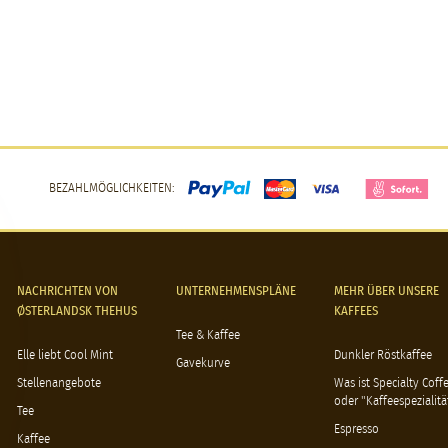
BEZAHLMÖGLICHKEITEN:
NACHRICHTEN VON
UNTERNEHMENSPLÄNE
MEHR ÜBER UNSERE
ØSTERLANDSK THEHUS
KAFFEES
Tee & Kaffee
Elle liebt Cool Mint
Dunkler Röstkaffee
Gavekurve
Stellenangebote
Was ist Specialty Coff
oder "Kaffeespezialitä
Tee
Espresso
Kaffee