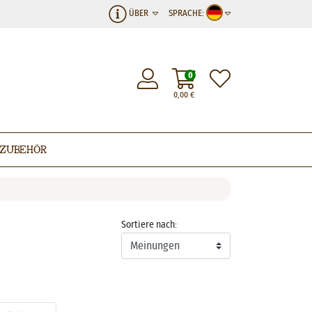
ÜBER
SPRACHE:
0
0,00
€
Zubehör
Sortiere nach: