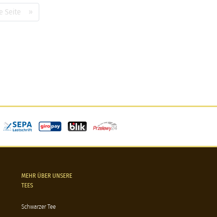
e Seite »
MEHR ÜBER UNSERE
TEES
Schwarzer Tee