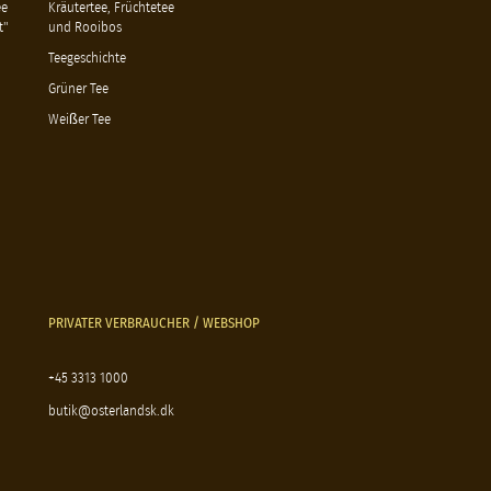
ee
Kräutertee, Früchtetee
t"
und Rooibos
Teegeschichte
Grüner Tee
Weißer Tee
PRIVATER VERBRAUCHER / WEBSHOP
+45 3313 1000
butik@osterlandsk.dk