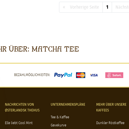
« Vorherige Seite
1
Nächst
r über: Matcha Tee
BEZAHLMÖGLICHKEITEN:
NACHRICHTEN VON
UNTERNEHMENSPLÄNE
MEHR ÜBER UNSERE
ØSTERLANDSK THEHUS
KAFFEES
Tee & Kaffee
Elle liebt Cool Mint
Dunkler Röstkaffee
Gavekurve