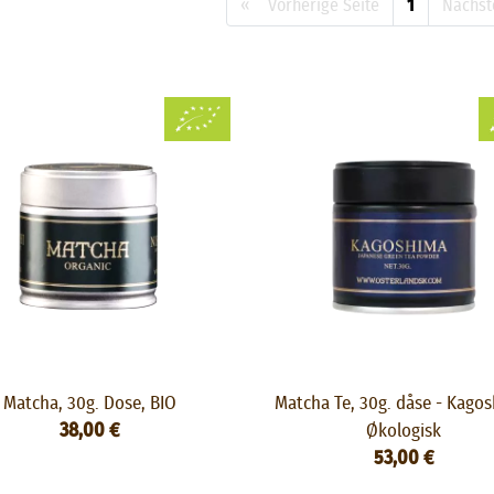
« Vorherige Seite
1
Nächst
Matcha, 30g. Dose, BIO
Matcha Te, 30g. dåse - Kago
38,00 €
Økologisk
53,00 €