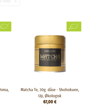
e Seite »
shima,
Matcha Te, 30g. dåse - Shohokuen,
Uji, Økologisk
67,00 €