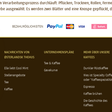
en Verarbeitungsprozess durchläuft: Pflücken, Trocknen, Rollen, Fer
e ausgewählt. Es werden zwei Blätter und eine Knospe gepflückt, dh
BEZAHLMÖGLICHKEITEN:
NACHRICHTEN VON
UNTERNEHMENSPLÄNE
MEHR ÜBER UNSERE
ØSTERLANDSK THEHUS
KAFFEES
Tee & Kaffee
Elle liebt Cool Mint
Dunkler Röstkaffee
Gavekurve
Stellenangebote
Was ist Specialty Coff
oder "Kaffeespezialitä
Tee
Espresso
Kaffee
Kaffee brühen
Die Geschichte des
Kaffees