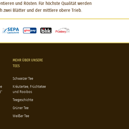
mentieren und Rösten. Für höchste Qualität werden
 zwei Blätter und der mittlere obere Trieb.
MEHR ÜBER UNSERE
TEES
Schwarzer Tee
ee
Kräutertee, Früchtetee
t"
und Rooibos
Teegeschichte
Grüner Tee
Weißer Tee