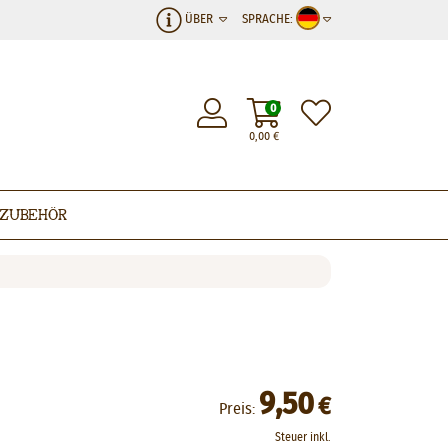
ÜBER
SPRACHE:
0
0,00
€
Zubehör
9,50
€
Preis:
Steuer inkl.