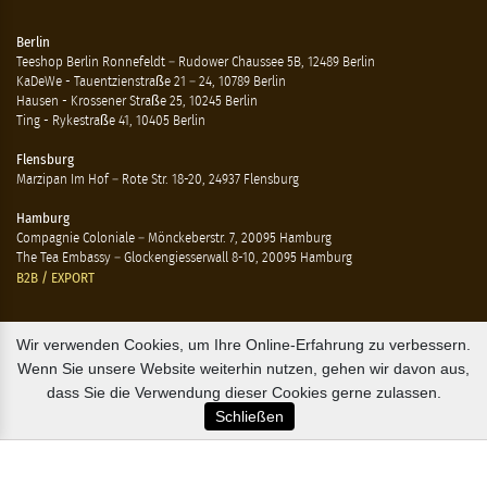
Berlin
Teeshop Berlin Ronnefeldt – Rudower Chaussee 5B, 12489 Berlin
KaDeWe - Tauentzienstraße 21 – 24, 10789 Berlin
Hausen - Krossener Straße 25, 10245 Berlin
Ting - Rykestraße 41, 10405 Berlin
Flensburg
Marzipan Im Hof – Rote Str. 18-20, 24937 Flensburg
Hamburg
Compagnie Coloniale – Mönckeberstr. 7, 20095 Hamburg
The Tea Embassy – Glockengiesserwall 8-10, 20095 Hamburg
B2B / EXPORT
+45 3313 1009
Wir verwenden Cookies, um Ihre Online-Erfahrung zu verbessern.
sales@osterlandsk.dk
Wenn Sie unsere Website weiterhin nutzen, gehen wir davon aus,
dass Sie die Verwendung dieser Cookies gerne zulassen.
PRIVATER VERBRAUCHER / WEBSHOP
Schließen
+45 3313 1000
butik@osterlandsk.dk