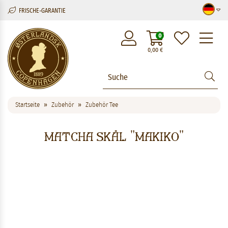
FRISCHE-GARANTIE
M
0
0,00
€
Startseite
Zubehör
Zubehör Tee
Matcha Skål "Makiko"