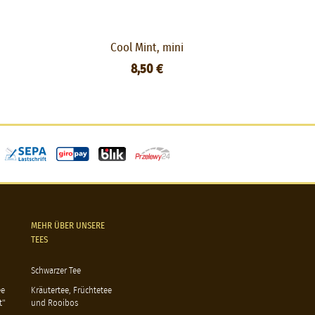
Cool Mint, mini
Lady
8,50 €
MEHR ÜBER UNSERE
TEES
Schwarzer Tee
ee
Kräutertee, Früchtetee
t"
und Rooibos