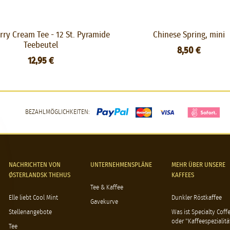
rry Cream Tee - 12 St. Pyramide
Chinese Spring, mini
Teebeutel
8,50 €
12,95 €
BEZAHLMÖGLICHKEITEN:
NACHRICHTEN VON
UNTERNEHMENSPLÄNE
MEHR ÜBER UNSERE
ØSTERLANDSK THEHUS
KAFFEES
Tee & Kaffee
Elle liebt Cool Mint
Dunkler Röstkaffee
Gavekurve
Stellenangebote
Was ist Specialty Coff
oder "Kaffeespezialitä
Tee