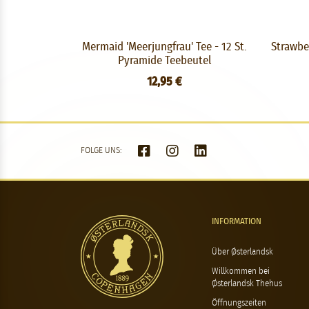
Mermaid 'Meerjungfrau' Tee - 12 St.
Strawbe
Pyramide Teebeutel
12,95 €
FOLGE UNS:
INFORMATION
Über Østerlandsk
Willkommen bei
Østerlandsk Thehus
Öffnungszeiten