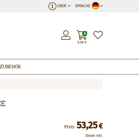
ÜBER
SPRACHE:
0
0,00
€
Zubehör
ee
53,25
€
Preis:
Steuer inkl.