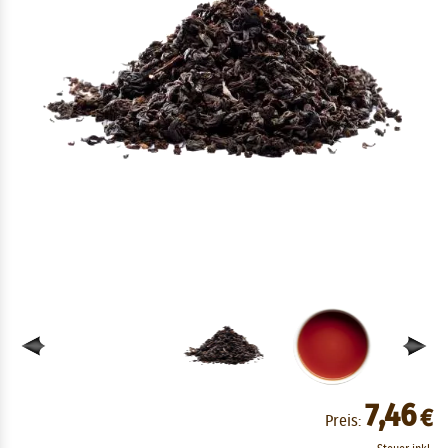
7,46
€
Preis: