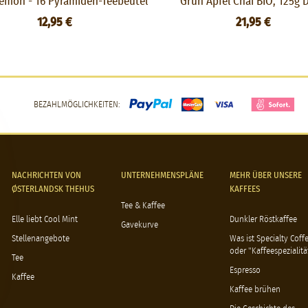
emon - 16 Pyramiden-Teebeutel
Grün Apfel Chai BIO, 125g 
12,95 €
21,95 €
BEZAHLMÖGLICHKEITEN:
NACHRICHTEN VON
UNTERNEHMENSPLÄNE
MEHR ÜBER UNSERE
ØSTERLANDSK THEHUS
KAFFEES
Tee & Kaffee
Elle liebt Cool Mint
Dunkler Röstkaffee
Gavekurve
Stellenangebote
Was ist Specialty Coff
oder "Kaffeespezialitä
Tee
Espresso
Kaffee
Kaffee brühen