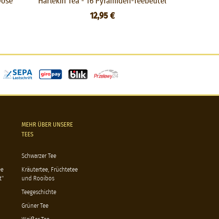
Dose
Harlekin Tea - 16 Pyramiden-Teebeutel
Cool Mi
12,95 €
MEHR ÜBER UNSERE
TEES
Schwarzer Tee
ee
Kräutertee, Früchtetee
t"
und Rooibos
Teegeschichte
Grüner Tee