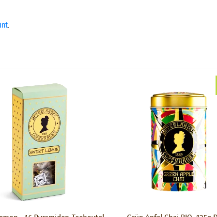
int
.