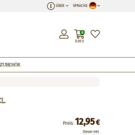
ÜBER
SPRACHE:
0
0,00
€
Zubehör
el
12,95
€
Preis:
Steuer inkl.