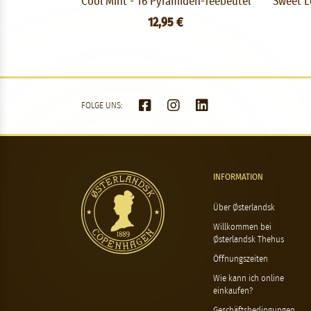
Cool Mint - 16 Pyramiden-Teebeutel
Sweet L
12,95 €
FOLGE UNS:
INFORMATION
Über Østerlandsk
Willkommen bei
Østerlandsk Thehus
Öffnungszeiten
Wie kann ich online
einkaufen?
Geschäftsbedingungen