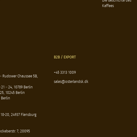
Die Geschichte des
Kaffees
B2B / EXPORT
+45 3313 1009
 – Rudower Chaussee 5B,
sales@osterlandsk.dk
21 – 24, 10789 Berlin
25, 10245 Berlin
 Berlin
 18-20, 24937 Flensburg
ckeberstr. 7, 20095