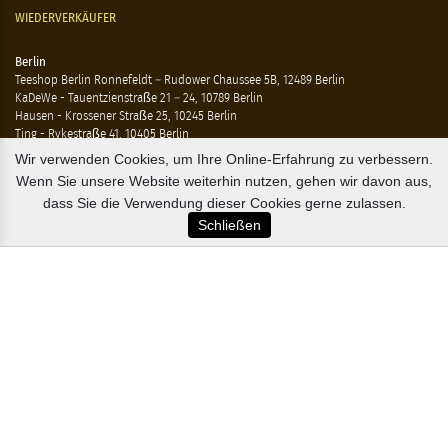
WIEDERVERKÄUFER
Berlin
Teeshop Berlin Ronnefeldt – Rudower Chaussee 5B, 12489 Berlin
KaDeWe - Tauentzienstraße 21 – 24, 10789 Berlin
Hausen - Krossener Straße 25, 10245 Berlin
Ting - Rykestraße 41, 10405 Berlin
Wir verwenden Cookies, um Ihre Online-Erfahrung zu verbessern.
Flensburg
Wenn Sie unsere Website weiterhin nutzen, gehen wir davon aus,
Marzipan Im Hof – Rote Str. 18-20, 24937 Flensburg
dass Sie die Verwendung dieser Cookies gerne zulassen.
Schließen
Hamburg
Compagnie Coloniale – Mönckeberstr. 7, 20095 Hamburg
The Tea Embassy – Glockengiesserwall 8-10, 20095 Hamburg
B2B / EXPORT
+45 3313 1009
sales@osterlandsk.dk
PRIVATER VERBRAUCHER / WEBSHOP
+45 3313 1000