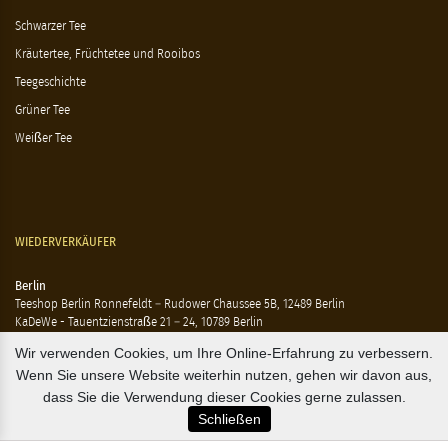
Schwarzer Tee
Kräutertee, Früchtetee und Rooibos
Teegeschichte
Grüner Tee
Weißer Tee
WIEDERVERKÄUFER
Berlin
Teeshop Berlin Ronnefeldt – Rudower Chaussee 5B, 12489 Berlin
KaDeWe - Tauentzienstraße 21 – 24, 10789 Berlin
Hausen - Krossener Straße 25, 10245 Berlin
Wir verwenden Cookies, um Ihre Online-Erfahrung zu verbessern.
Ting - Rykestraße 41, 10405 Berlin
Wenn Sie unsere Website weiterhin nutzen, gehen wir davon aus,
Flensburg
dass Sie die Verwendung dieser Cookies gerne zulassen.
Marzipan Im Hof – Rote Str. 18-20, 24937 Flensburg
Schließen