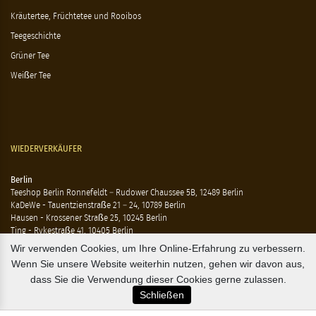
Kräutertee, Früchtetee und Rooibos
Teegeschichte
Grüner Tee
Weißer Tee
WIEDERVERKÄUFER
Berlin
Teeshop Berlin Ronnefeldt – Rudower Chaussee 5B, 12489 Berlin
KaDeWe - Tauentzienstraße 21 – 24, 10789 Berlin
Hausen - Krossener Straße 25, 10245 Berlin
Ting - Rykestraße 41, 10405 Berlin
Wir verwenden Cookies, um Ihre Online-Erfahrung zu verbessern.
Flensburg
Wenn Sie unsere Website weiterhin nutzen, gehen wir davon aus,
Marzipan Im Hof – Rote Str. 18-20, 24937 Flensburg
dass Sie die Verwendung dieser Cookies gerne zulassen.
Schließen
Hamburg
Compagnie Coloniale – Mönckeberstr. 7, 20095 Hamburg