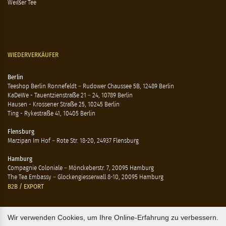
Weißer Tee
WIEDERVERKÄUFER
Berlin
Teeshop Berlin Ronnefeldt – Rudower Chaussee 5B, 12489 Berlin
KaDeWe - Tauentzienstraße 21 – 24, 10789 Berlin
Hausen - Krossener Straße 25, 10245 Berlin
Ting - Rykestraße 41, 10405 Berlin
Flensburg
Marzipan Im Hof – Rote Str. 18-20, 24937 Flensburg
Hamburg
Compagnie Coloniale – Mönckeberstr. 7, 20095 Hamburg
The Tea Embassy – Glockengiesserwall 8-10, 20095 Hamburg
B2B / EXPORT
+45 3313 1009
Wir verwenden Cookies, um Ihre Online-Erfahrung zu verbessern.