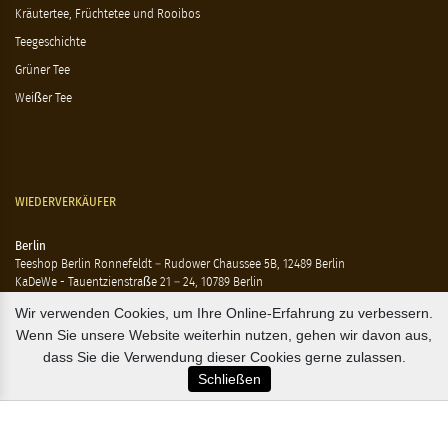
Kräutertee, Früchtetee und Rooibos
Teegeschichte
Grüner Tee
Weißer Tee
WIEDERVERKÄUFER
Berlin
Teeshop Berlin Ronnefeldt – Rudower Chaussee 5B, 12489 Berlin
KaDeWe - Tauentzienstraße 21 – 24, 10789 Berlin
Hausen - Krossener Straße 25, 10245 Berlin
Wir verwenden Cookies, um Ihre Online-Erfahrung zu verbessern.
Ting - Rykestraße 41, 10405 Berlin
Wenn Sie unsere Website weiterhin nutzen, gehen wir davon aus,
Flensburg
dass Sie die Verwendung dieser Cookies gerne zulassen.
Marzipan Im Hof – Rote Str. 18-20, 24937 Flensburg
Schließen
Hamburg
Compagnie Coloniale – Mönckeberstr. 7, 20095 Hamburg
The Tea Embassy – Glockengiesserwall 8-10, 20095 Hamburg