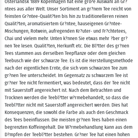
Osterlandsk 1889 Kopenhagen hat eine gro?e Auswahl an Gr?
ntees aus aller Welt. Unser Sortiment an gr?nem Tee reicht von
feinsten Gr?ntee-Qualit?ten bis hin zu traditionelleren reinen
Qualit?ten, aromatisiertem Gr?ntee, hauseigenen Gr?ntee-
Mischungen, Rotwein, aufregenden Kr?uter- und Fr?chtetees,
Chai und vielem mehr. Unten k?nnen Sie etwas mehr ?ber gr?
nen Tee lesen. Qualit?ten, Herkunft etc. Die Bl?tter des gr?nen
Tees stammen aus derselben Teepflanze oder dem gleichen
Teebusch wie der schwarze Tee. Es ist die Herstellungsmethode
nach der eigentlichen Ernte, die sich vom schwarzen Tee zum
gr?nen Tee unterscheidet. Im Gegensatz zu schwarzem Tee ist
gr?ner Tee nicht fermentiert, was bedeutet, dass der Tee nicht
mit Sauerstoff angereichert ist. Nach dem Betrachten und
Trocknen werden die Teebl?tter w?rmebehandelt, so dass die
Teebl?tter nicht mit Sauerstoff angereichert werden. Dies hat
Konsequenzen, die sowohl die Farbe als auch den Geschmack
des Tees beeinflussen. Die meisten gr?nen Tees haben einen
begrenzten Koffeingehalt. Die W?rmebehandlung kann aus dem
D?mpfen der Teebl?tter bestehen. Gr?ner Tee hat einen hohen