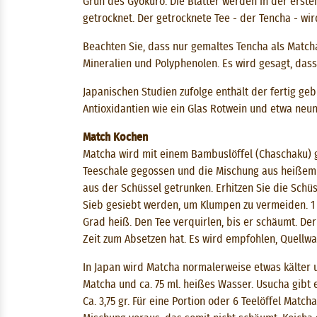
Grün des Gyokuro. Die Blätter werden in der erst
getrocknet. Der getrocknete Tee - der Tencha - w
Beachten Sie, dass nur gemaltes Tencha als Matcha 
Mineralien und Polyphenolen. Es wird gesagt, dass
Japanischen Studien zufolge enthält der fertig ge
Antioxidantien wie ein Glas Rotwein und etwa neunm
Match Kochen
Matcha wird mit einem Bambuslöffel (Chaschaku) g
Teeschale gegossen und die Mischung aus heißem 
aus der Schüssel getrunken. Erhitzen Sie die Sch
Sieb gesiebt werden, um Klumpen zu vermeiden. 1 T
Grad heiß. Den Tee verquirlen, bis er schäumt. Der
Zeit zum Absetzen hat. Es wird empfohlen, Quellw
In Japan wird Matcha normalerweise etwas kälter un
Matcha und ca. 75 ml. heißes Wasser. Usucha gibt
Ca. 3,75 gr. Für eine Portion oder 6 Teelöffel Mat