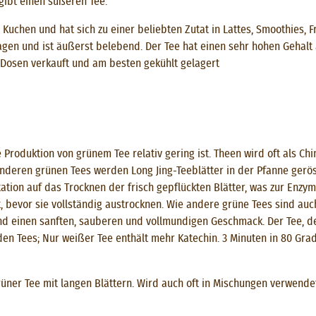
gibt einen süßeren Tee.
 Kuchen und hat sich zu einer beliebten Zutat in Lattes, Smoothies, 
n und ist äußerst belebend. Der Tee hat einen sehr hohen Gehalt an
n Dosen verkauft und am besten gekühlt gelagert
ie Produktion von grünem Tee relativ gering ist. Theen wird oft als C
deren grünen Tees werden Long Jing-Teeblätter in der Pfanne gerös
ation auf das Trocknen der frisch gepflückten Blätter, was zur Enzy
 bevor sie vollständig austrocknen. Wie andere grüne Tees sind auch
nd einen sanften, sauberen und vollmundigen Geschmack. Der Tee, de
den Tees; Nur weißer Tee enthält mehr Katechin. 3 Minuten in 80 Gr
üner Tee mit langen Blättern. Wird auch oft in Mischungen verwendet.