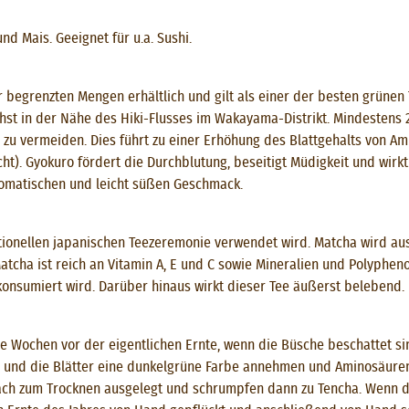
nd Mais. Geeignet für u.a. Sushi.
r begrenzten Mengen erhältlich und gilt als einer der besten grünen
hst in der Nähe des Hiki-Flusses im Wakayama-Distrikt. Mindestens
zu vermeiden. Dies führt zu einer Erhöhung des Blattgehalts von A
ht). Gyokuro fördert die Durchblutung, beseitigt Müdigkeit und wirkt 
romatischen und leicht süßen Geschmack.
ditionellen japanischen Teezeremonie verwendet wird. Matcha wird a
 Matcha ist reich an Vitamin A, E und C sowie Mineralien und Polyphe
 konsumiert wird. Darüber hinaus wirkt dieser Tee äußerst belebend.
e Wochen vor der eigentlichen Ernte, wenn die Büsche beschattet si
n und die Blätter eine dunkelgrüne Farbe annehmen und Aminosäuren
ach zum Trocknen ausgelegt und schrumpfen dann zu Tencha. Wenn die 