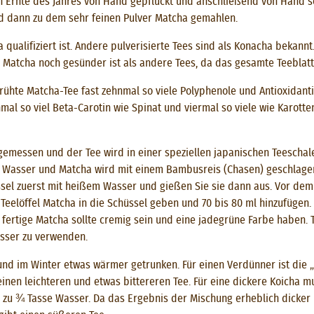
en Ernte des Jahres von Hand gepflückt und anschließend von Hand s
ird dann zu dem sehr feinen Pulver Matcha gemahlen.
qualifiziert ist. Andere pulverisierte Tees sind als Konacha bekannt.
 Matcha noch gesünder ist als andere Tees, da das gesamte Teeblatt 
brühte Matcha-Tee fast zehnmal so viele Polyphenole und Antioxidanti
al so viel Beta-Carotin wie Spinat und viermal so viele wie Karotte
emessen und der Tee wird in einer speziellen japanischen Teeschale
Wasser und Matcha wird mit einem Bambusreis (Chasen) geschlagen,
üssel zuerst mit heißem Wasser und gießen Sie sie dann aus. Vor de
eelöffel Matcha in die Schüssel geben und 70 bis 80 ml hinzufügen.
 fertige Matcha sollte cremig sein und eine jadegrüne Farbe haben. T
asser zu verwenden.
d im Winter etwas wärmer getrunken. Für einen Verdünner ist die „Us
 einen leichteren und etwas bittereren Tee. Für eine dickere Koicha
cha zu ¾ Tasse Wasser. Da das Ergebnis der Mischung erheblich dicker