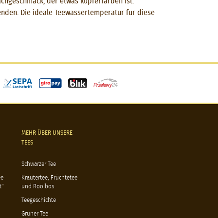
achgeschmack, der etwas kupferfarben ist.
wenden. Die ideale Teewassertemperatur für diese
MEHR ÜBER UNSERE
TEES
Schwarzer Tee
ee
Kräutertee, Früchtetee
t"
und Rooibos
Teegeschichte
Grüner Tee