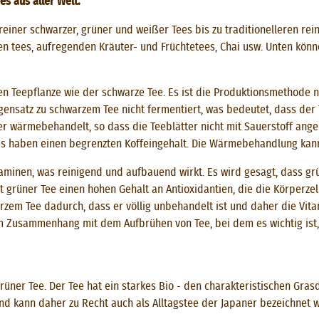
s aus aller Welt.
reiner schwarzer, grüner und weißer Tees bis zu traditionelleren rei
 tees, aufregenden Kräuter- und Früchtetees, Chai usw. Unten könn
n Teepflanze wie der schwarze Tee. Es ist die Produktionsmethode na
gensatz zu schwarzem Tee nicht fermentiert, was bedeutet, dass der T
 wärmebehandelt, so dass die Teeblätter nicht mit Sauerstoff angere
es haben einen begrenzten Koffeingehalt. Die Wärmebehandlung kan
taminen, was reinigend und aufbauend wirkt. Es wird gesagt, dass g
lt grüner Tee einen hohen Gehalt an Antioxidantien, die die Körperze
rzem Tee dadurch, dass er völlig unbehandelt ist und daher die Vit
g im Zusammenhang mit dem Aufbrühen von Tee, bei dem es wichtig is
rüner Tee. Der Tee hat ein starkes Bio - den charakteristischen Gr
und kann daher zu Recht auch als Alltagstee der Japaner bezeichnet 