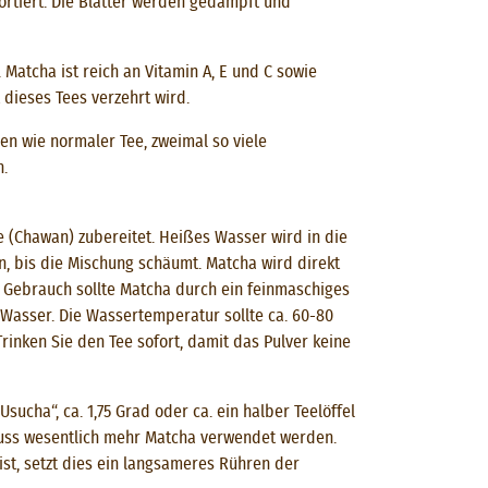
ortiert. Die Blätter werden gedämpft und
 Matcha ist reich an Vitamin A, E und C sowie
dieses Tees verzehrt wird.
en wie normaler Tee, zweimal so viele
n.
 (Chawan) zubereitet. Heißes Wasser wird in die
 bis die Mischung schäumt. Matcha wird direkt
m Gebrauch sollte Matcha durch ein feinmaschiges
 Wasser. Die Wassertemperatur sollte ca. 60-80
rinken Sie den Tee sofort, damit das Pulver keine
ucha“, ca. 1,75 Grad oder ca. ein halber Teelöffel
 muss wesentlich mehr Matcha verwendet werden.
 ist, setzt dies ein langsameres Rühren der