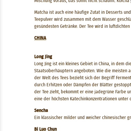
Mischung voraus, das somit nicht schäumt. Koicha 
Matcha ist auch eine häufige Zutat in Desserts und
Teepulver wird zusammen mit dem Wasser geschlage
gesündesten Getränke. Der Tee wird in luftdichte
CHINA
Long Jing
Long Jing ist ein kleines Gebiet in China, in dem d
Staatsoberhäuptern angeboten. Wie die meisten an
der Welt des Tees bezieht sich der Begriff Ferment
durch Erhitzen oder Dämpfen der Blätter gestoppt,
der Tee zieht, bekommt er eine jadegrüne Farbe u
eine der höchsten Katechinkonzentrationen unter 
Sencha
Ein klassischer milder und weicher chinesischer gr
Bi Luo Chun