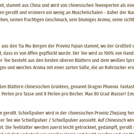
nt, stammt aus China und wird von chinesischen Teeexperten als ein
len gerollt und erinnern ein wenig an Muschelschalen - daher der N
ssehen, seinen fruchtigen Geschmack, sein blumiges Aroma, seine sic
er aus den Tia Mu-Bergen der Provinz Fujian stammt, wo der Großteil 
, dass es von Affen gepflückt wurde. Der Tee wird zu 100% von Hand
Der Tee besteht aus den beiden oberen Blättern und dem weißen Spro
ges und weiches Aroma mit einer zarten Süße, die an Rohrzucker eri
ßen Blättern chinesischen Grüntees, genannt Dragon Phoenix. Fantast
Perlen pro Tasse und 8 Perlen pro Becher. Max 80 Grad Wasser! Empf
n gerollt. Schießpulver wird in der chinesischen Provinz Zhejiang her
er Tee wie Schießpulver / Schießpulver aussieht. Auf Chinesisch wi
et. Die Teeblätter werden zuerst leicht getrocknet, gedämpft, gerollt