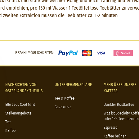
k ist dick und stark wie weicher Honig und leicht rauchig und ein N
ird empfohlen, pro 150 ml Wasser 1 Teelöffel lose Teeblätter zu ver
d zweiten Extraktion müssen die Teeblätter ca. 1-2 Minuten.
BEZAHLMÖGLICHKEITEN:
NACHRICHTEN VON
UNTERNEHMENSPLÄNE
MEHR ÜBER UNSERE
ØSTERLANDSK THEHUS
KAFFEES
Tee & Kaffee
Elle liebt Cool Mint
Dunkler Röstkaffee
Gavekurve
Stellenangebote
Was ist Specialty Coff
oder "Kaffeespezialitä
Tee
Espresso
Kaffee
Kaffee brühen