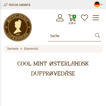
FRISCHE-GARANTIE
M
0
0,00
€
Startseite
Østerlandsk
Cool Mint Østerlandsk
Dufprøvedåse