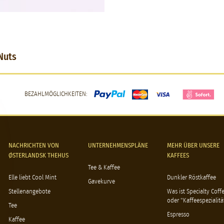
Nuts
BEZAHLMÖGLICHKEITEN:
NACHRICHTEN VON
UNTERNEHMENSPLÄNE
MEHR ÜBER UNSERE
ØSTERLANDSK THEHUS
KAFFEES
Tee & Kaffee
Elle liebt Cool Mint
Dunkler Röstkaffee
Gavekurve
Stellenangebote
Was ist Specialty Coff
oder "Kaffeespezialitä
Tee
Espresso
Kaffee