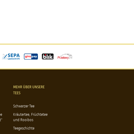
MEHR ÜBER UNSERE
TEES
Schwarzer Tee
ee
Kräutertee, Früchtetee
t"
und Rooibos
Teegeschichte