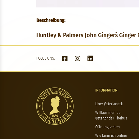
Beschreibung:
Huntley & Palmers John Ginger´s Ginger 
FOLGE UNS:
INFORMATION
Über Østerlandsk
Willkommen bei
Østerlandsk Thehus
Öffnungszeiten
Wie kann ich online