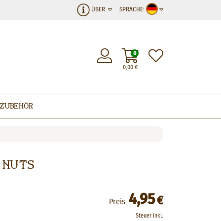
ÜBER
SPRACHE:
0
0,00
€
Zubehör
r Nuts
4,95
€
Preis:
Steuer inkl.