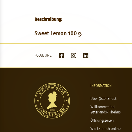
Beschreibung:
Sweet Lemon 100 g.
FOLGE UNS:
INFORMATION
Über Østerlandsk
Willkommen bei
Østerlandsk Thehus
Öffnungszeiten
Wie kann ich online