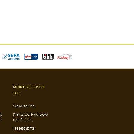
MEHR ÜBER UNSERE
TEES
Schwarzer Tee
ee
Kräutertee, Früchtetee
t"
und Rooibos
Teegeschichte