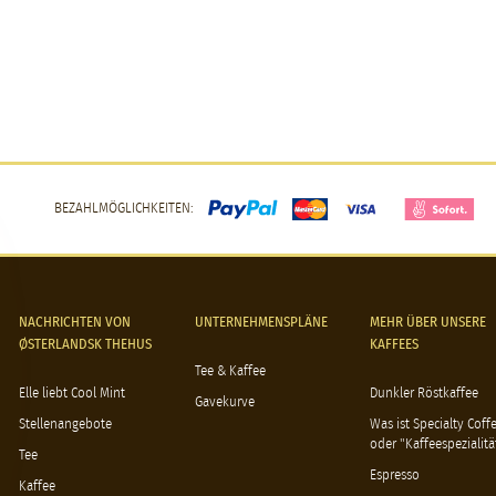
BEZAHLMÖGLICHKEITEN:
NACHRICHTEN VON
UNTERNEHMENSPLÄNE
MEHR ÜBER UNSERE
ØSTERLANDSK THEHUS
KAFFEES
Tee & Kaffee
Elle liebt Cool Mint
Dunkler Röstkaffee
Gavekurve
Stellenangebote
Was ist Specialty Coff
oder "Kaffeespezialitä
Tee
Espresso
Kaffee