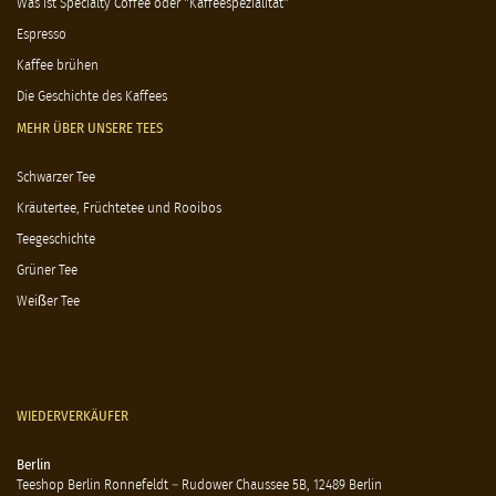
Was ist Specialty Coffee oder "Kaffeespezialität"
Espresso
Kaffee brühen
Die Geschichte des Kaffees
MEHR ÜBER UNSERE TEES
Schwarzer Tee
Kräutertee, Früchtetee und Rooibos
Teegeschichte
Grüner Tee
Weißer Tee
WIEDERVERKÄUFER
Berlin
Teeshop Berlin Ronnefeldt – Rudower Chaussee 5B, 12489 Berlin