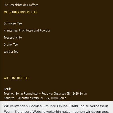
Die Geschichte des Kaffees
MEHR ÜBER UNSERE TEES
Schwarzer Tee
Kräutertee, Früchtetee und Rooibos
Teegeschichte
Grüner Tee
Weißer Tee
WIEDERVERKÄUFER
Berlin
Teeshop Berlin Ronnefeldt – Rudower Chaussee 5B, 12489 Berlin
KaDeWe - Tauentzienstraße 21 – 24, 10789 Berlin
Hausen - Krossener Straße 25, 10245 Berlin
Wir verwenden Cookies, um Ihre Online-Erfahrung zu verbessern.
Ting - Rykestraße 41, 10405 Berlin
Wenn Sie unsere Website weiterhin nutzen, gehen wir davon aus,