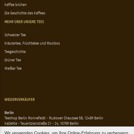
Kaffee brühen
Die Geschichte des Kaffees
MEHR ÜBER UNSERE TEES
Schwarzer Tee
Kräutertee, Früchtetee und Rooibos
Teegeschichte
Grüner Tee
Weißer Tee
WIEDERVERKÄUFER
Berlin
Teeshop Berlin Ronnefeldt – Rudower Chaussee 5B, 12489 Berlin
KaDeWe - Tauentzienstraße 21 – 24, 10789 Berlin
Hausen - Krossener Straße 25, 10245 Berlin
Wir verwenden Cookies, um Ihre Online-Erfahrung zu verbessern.