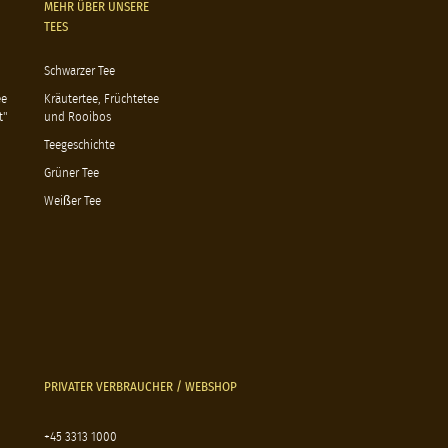
MEHR ÜBER UNSERE
TEES
Schwarzer Tee
ee
Kräutertee, Früchtetee
t"
und Rooibos
Teegeschichte
Grüner Tee
Weißer Tee
PRIVATER VERBRAUCHER / WEBSHOP
+45 3313 1000