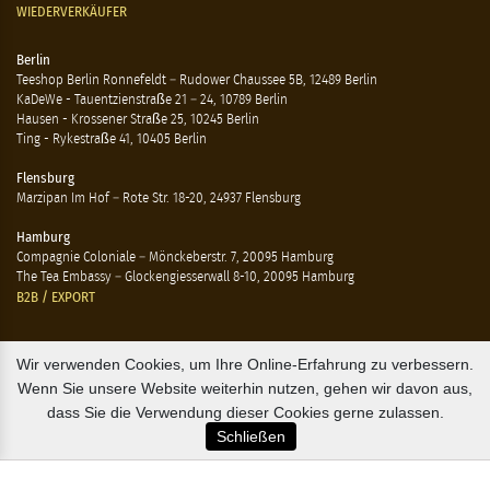
WIEDERVERKÄUFER
Berlin
Teeshop Berlin Ronnefeldt – Rudower Chaussee 5B, 12489 Berlin
KaDeWe - Tauentzienstraße 21 – 24, 10789 Berlin
Hausen - Krossener Straße 25, 10245 Berlin
Ting - Rykestraße 41, 10405 Berlin
Flensburg
Marzipan Im Hof – Rote Str. 18-20, 24937 Flensburg
Hamburg
Compagnie Coloniale – Mönckeberstr. 7, 20095 Hamburg
The Tea Embassy – Glockengiesserwall 8-10, 20095 Hamburg
B2B / EXPORT
+45 3313 1009
Wir verwenden Cookies, um Ihre Online-Erfahrung zu verbessern.
sales@osterlandsk.dk
Wenn Sie unsere Website weiterhin nutzen, gehen wir davon aus,
dass Sie die Verwendung dieser Cookies gerne zulassen.
PRIVATER VERBRAUCHER / WEBSHOP
Schließen
+45 3313 1000