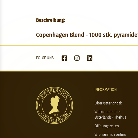
Beschreibung:
Copenhagen Blend - 1000 stk. pyramid
FOLGE UNS:
INFORMATION
Über Østerlandsk
Willkommen bei
Østerlandsk Thehus
Öffnungszeiten
Wie kann ich online