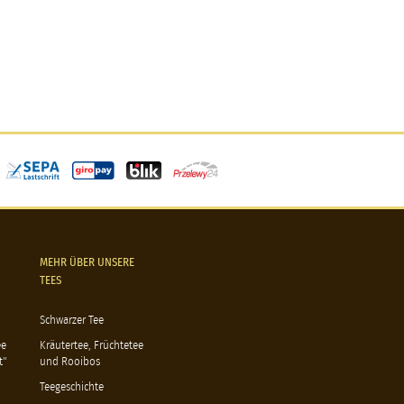
MEHR ÜBER UNSERE
TEES
Schwarzer Tee
ee
Kräutertee, Früchtetee
t"
und Rooibos
Teegeschichte