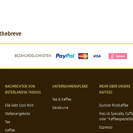
ethebreve
BEZAHLMÖGLICHKEITEN:
NACHRICHTEN VON
UNTERNEHMENSPLÄNE
MEHR ÜBER UNSERE
ØSTERLANDSK THEHUS
KAFFEES
Tee & Kaffee
Elle liebt Cool Mint
Dunkler Röstkaffee
Gavekurve
Stellenangebote
Was ist Specialty Coff
oder "Kaffeespezialitä
Tee
Espresso
Kaffee