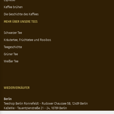
Espresso
Kaffee brühen
Die Geschichte des Kaffees
MEHR ÜBER UNSERE TEES
Schwarzer Tee
Kräutertee, Früchtetee und Rooibos
Teegeschichte
Grüner Tee
Weißer Tee
WIEDERVERKÄUFER
Berlin
Teeshop Berlin Ronnefeldt – Rudower Chaussee 5B, 12489 Berlin
KaDeWe - Tauentzienstraße 21 – 24, 10789 Berlin
Hausen - Krossener Straße 25, 10245 Berlin