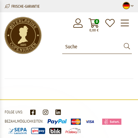
FRISCHE-GARANTIE
M
0
0,00
€
FOLGE UNS:
BEZAHLMÖGLICHKEITEN: