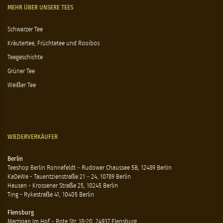
MEHR ÜBER UNSERE TEES
Schwarzer Tee
Kräutertee, Früchtetee und Rooibos
Teegeschichte
Grüner Tee
Weißer Tee
WIEDERVERKÄUFER
Berlin
Teeshop Berlin Ronnefeldt – Rudower Chaussee 5B, 12489 Berlin
KaDeWe - Tauentzienstraße 21 – 24, 10789 Berlin
Hausen - Krossener Straße 25, 10245 Berlin
Ting - Rykestraße 41, 10405 Berlin
Flensburg
Marzipan Im Hof – Rote Str. 18-20, 24937 Flensburg