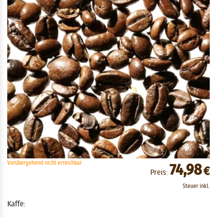
Vorübergehend nicht erreichbar
74,98
€
Preis:
Steuer inkl.
Kaffe: