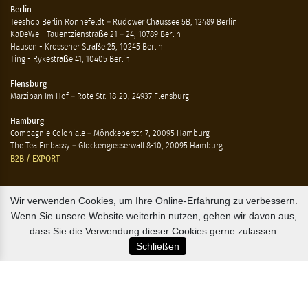
Berlin
Teeshop Berlin Ronnefeldt – Rudower Chaussee 5B, 12489 Berlin
KaDeWe - Tauentzienstraße 21 – 24, 10789 Berlin
Hausen - Krossener Straße 25, 10245 Berlin
Ting - Rykestraße 41, 10405 Berlin
Flensburg
Marzipan Im Hof – Rote Str. 18-20, 24937 Flensburg
Hamburg
Compagnie Coloniale – Mönckeberstr. 7, 20095 Hamburg
The Tea Embassy – Glockengiesserwall 8-10, 20095 Hamburg
B2B / EXPORT
+45 3313 1009
Wir verwenden Cookies, um Ihre Online-Erfahrung zu verbessern.
sales@osterlandsk.dk
Wenn Sie unsere Website weiterhin nutzen, gehen wir davon aus,
dass Sie die Verwendung dieser Cookies gerne zulassen.
PRIVATER VERBRAUCHER / WEBSHOP
Schließen
+45 3313 1000
butik@osterlandsk.dk