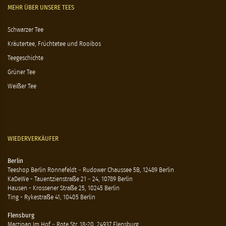
MEHR ÜBER UNSERE TEES
Schwarzer Tee
Kräutertee, Früchtetee und Rooibos
Teegeschichte
Grüner Tee
Weißer Tee
WIEDERVERKÄUFER
Berlin
Teeshop Berlin Ronnefeldt – Rudower Chaussee 5B, 12489 Berlin
KaDeWe - Tauentzienstraße 21 – 24, 10789 Berlin
Hausen - Krossener Straße 25, 10245 Berlin
Ting - Rykestraße 41, 10405 Berlin
Flensburg
Marzipan Im Hof – Rote Str. 18-20, 24937 Flensburg