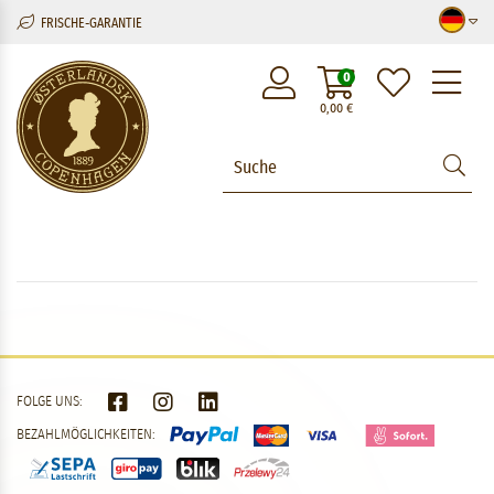
FRISCHE-GARANTIE
M
0
0,00
€
FOLGE UNS:
BEZAHLMÖGLICHKEITEN: