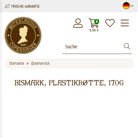
FRISCHE-GARANTIE
M
0
0,00
€
Startseite
Østerlandsk
Bismark, Plastikbøtte, 170g