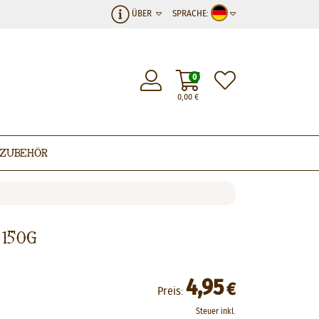
ÜBER
SPRACHE:
0
0,00
€
Zubehör
150g
4,95
€
Preis:
Steuer inkl.