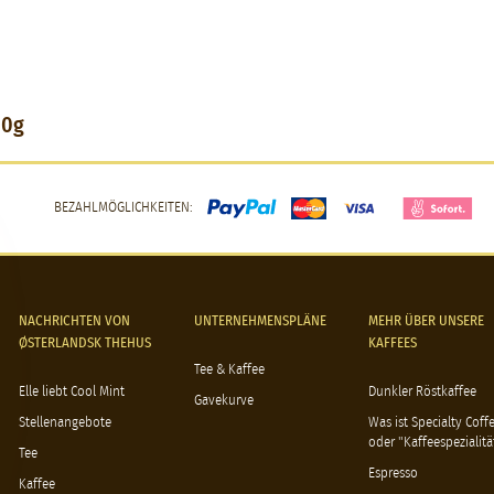
50g
BEZAHLMÖGLICHKEITEN:
NACHRICHTEN VON
UNTERNEHMENSPLÄNE
MEHR ÜBER UNSERE
ØSTERLANDSK THEHUS
KAFFEES
Tee & Kaffee
Elle liebt Cool Mint
Dunkler Röstkaffee
Gavekurve
Stellenangebote
Was ist Specialty Coff
oder "Kaffeespezialitä
Tee
Espresso
Kaffee