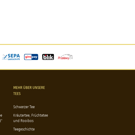
MEHR ÜBER UNSERE
TEES
Schwarzer Tee
ee
Kräutertee, Früchtetee
t"
und Rooibos
Teegeschichte