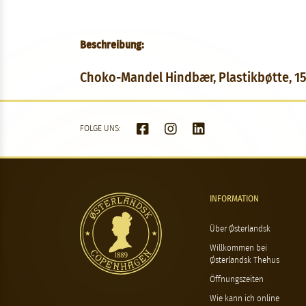
Beschreibung:
Choko-Mandel Hindbær, Plastikbøtte, 1
FOLGE UNS:
INFORMATION
Über Østerlandsk
Willkommen bei
Østerlandsk Thehus
Öffnungszeiten
Wie kann ich online