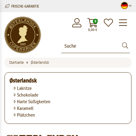
FRISCHE-GARANTIE
M
0
0,00
€
Startseite
Østerlandsk
Østerlandsk
Lakritze
Schokolade
Harte Süßigkeiten
Karamell
Plätzchen