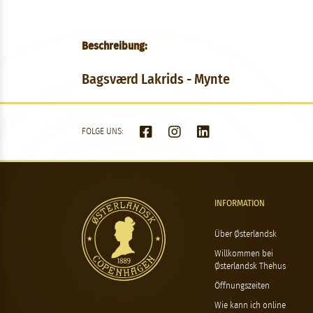
Beschreibung:
Bagsværd Lakrids - Mynte
FOLGE UNS:
INFORMATION
Über Østerlandsk
Willkommen bei
Østerlandsk Thehus
Öffnungszeiten
Wie kann ich online