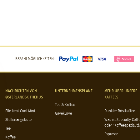
BEZAHLMÖGLICHKEITEN:
NACHRICHTEN VON
UNTERNEHMENSPLÄNE
MEHR ÜBER UNSERE
ØSTERLANDSK THEHUS
KAFFEES
Tee & Kaffee
Elle liebt Cool Mint
Dunkler Röstkaffee
Gavekurve
Stellenangebote
Was ist Specialty Coff
oder "Kaffeespezialitä
Tee
Espresso
Kaffee