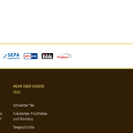
MEHR ÜBER UNSERE
TEES
Schwarzer Tee
ee
Kräutertee, Früchtetee
t"
und Rooibos
Teegeschichte